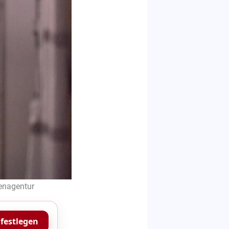
tenagentur
 festlegen