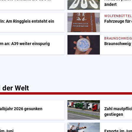
ändert
WOLFENBÜTTEL
ln: Am Ringgleis entsteht ein
Fahrzeuge für 
BRAUNSCHWEI
n an: A39 weiter einspurig
Braunschweig 
 der Welt
Halbjahr 2026 gesunken
Zahl mautpflic
gestiegen
im Juni
Exporte im Jun