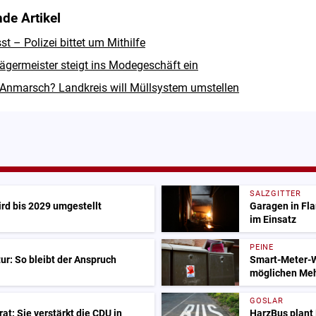
de Artikel
 – Polizei bittet um Mithilfe
ägermeister steigt ins Modegeschäft ein
Anmarsch? Landkreis will Müllsystem umstellen
SALZGITTER
ird bis 2029 umgestellt
Garagen in Fl
im Einsatz
PEINE
ur: So bleibt der Anspruch
Smart-Meter-W
möglichen Me
GOSLAR
at: Sie verstärkt die CDU in
HarzBus plant