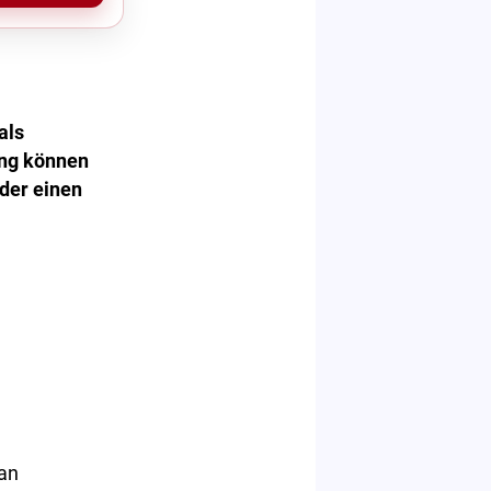
als
ung können
oder einen
 an