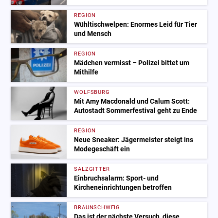
REGION
Wühltischwelpen: Enormes Leid für Tier
und Mensch
REGION
Mädchen vermisst – Polizei bittet um
Mithilfe
WOLFSBURG
Mit Amy Macdonald und Calum Scott:
Autostadt Sommerfestival geht zu Ende
REGION
Neue Sneaker: Jägermeister steigt ins
Modegeschäft ein
SALZGITTER
Einbruchsalarm: Sport- und
Kircheneinrichtungen betroffen
BRAUNSCHWEIG
Das ist der nächste Versuch, diese