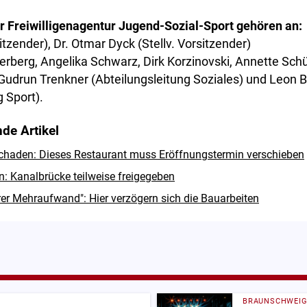
 Freiwilligenagentur Jugend-Sozial-Sport gehören an:
itzender), Dr. Otmar Dyck (Stellv. Vorsitzender)
itterberg, Angelika Schwarz, Dirk Korzinovski, Annette Sc
Gudrun Trenkner (Abteilungsleitung Soziales) und Leon B
g Sport).
de Artikel
haden: Dieses Restaurant muss Eröffnungstermin verschieben
n: Kanalbrücke teilweise freigegeben
er Mehraufwand": Hier verzögern sich die Bauarbeiten
BRAUNSCHWEI