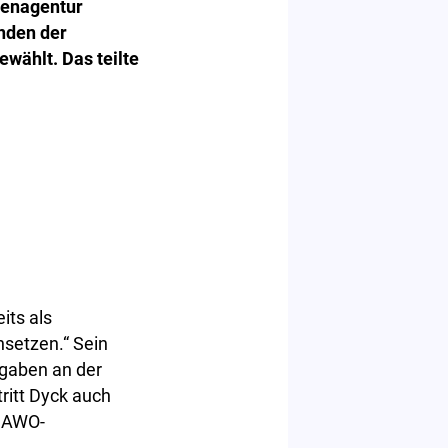
genagentur
nden der
ewählt. Das teilte
its als
nsetzen.“ Sein
ufgaben an der
ritt Dyck auch
m AWO-