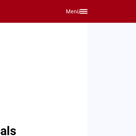
Menü
 als