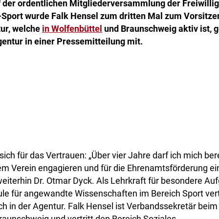
f der ordentlichen Mitgliederversammlung der Freiwilli
Sport wurde Falk Hensel zum dritten Mal zum Vorsitze
tur, welche
in Wolfenbüttel
und Braunschweig aktiv ist, g
gentur in einer Pressemitteilung mit.
ich für das Vertrauen: „Über vier Jahre darf ich mich bere
em Verein engagieren und für die Ehrenamtsförderung ei
t weiterhin Dr. Otmar Dyck. Als Lehrkraft für besondere A
le für angewandte Wissenschaften im Bereich Sport vert
h in der Agentur. Falk Hensel ist Verbandssekretär bei
aunschweig und vertritt den Bereich Soziales.