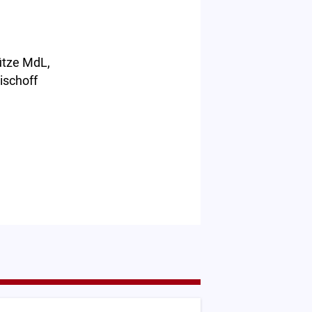
hütze MdL,
ischoff
G