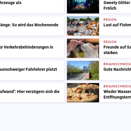
ahrzeuge als
Sweety Glitter
Frölich
REGION
Klänge: So wird das Wochenende
Lust auf Flohm
REGION
ür Verkehrsbehinderungen in
Freunde auf S
stärken
BRAUNSCHWEI
raunschweiger Fahrlehrer platzt
Gute Nachricht
BRAUNSCHWEI
fwand": Hier verzögern sich die
Wieder Wasser
Eröffnungster