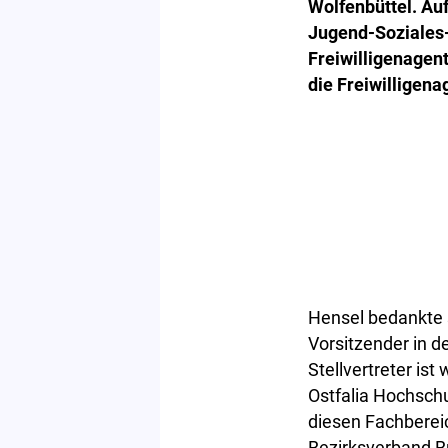
Wolfenbüttel. Au
Jugend-Soziales-
Freiwilligenagen
die Freiwilligena
Hensel bedankte s
Vorsitzender in d
Stellvertreter is
Ostfalia Hochschu
diesen Fachbereic
Bezirksverband Br