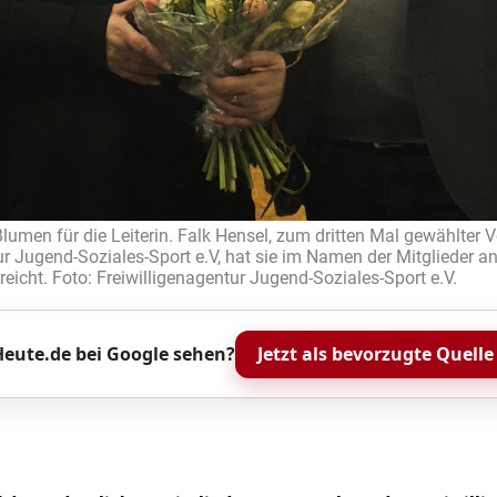
umen für die Leiterin. Falk Hensel, zum dritten Mal gewählter V
ur Jugend-Soziales-Sport e.V, hat sie im Namen der Mitglieder an
reicht. Foto: Freiwilligenagentur Jugend-Soziales-Sport e.V.
eute.de bei Google sehen?
Jetzt als bevorzugte Quelle