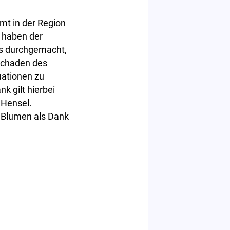
amt in der Region
 haben der
es durchgemacht,
schaden des
tuationen zu
k gilt hierbei
 Hensel.
e Blumen als Dank