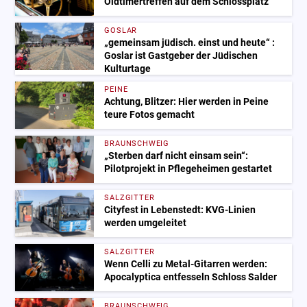
Oldtimertreffen auf dem Schlossplatz
GOSLAR
„gemeinsam jüdisch. einst und heute“ :
Goslar ist Gastgeber der Jüdischen
Kulturtage
PEINE
Achtung, Blitzer: Hier werden in Peine
teure Fotos gemacht
BRAUNSCHWEIG
„Sterben darf nicht einsam sein“:
Pilotprojekt in Pflegeheimen gestartet
SALZGITTER
Cityfest in Lebenstedt: KVG-Linien
werden umgeleitet
SALZGITTER
Wenn Celli zu Metal-Gitarren werden:
Apocalyptica entfesseln Schloss Salder
BRAUNSCHWEIG