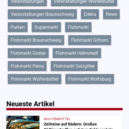
Veranstaltungen
Veranstaltungen Wolfenbüttel
Veranstaltungen Braunschweig
Edeka
Rewe
Parken
Supermarkt
Flohmarkt
Flohmarkt Braunschweig
Flohmarkt Gifhorn
Flohmarkt Goslar
Flohmarkt Helmstedt
Flohmarkt Peine
Flohmarkt Salzgitter
Flohmarkt Wolfenbüttel
Flohmarkt Wolfsburg
Neueste Artikel
WOLFENBÜTTEL
Zeitreise auf Rädern: Großes