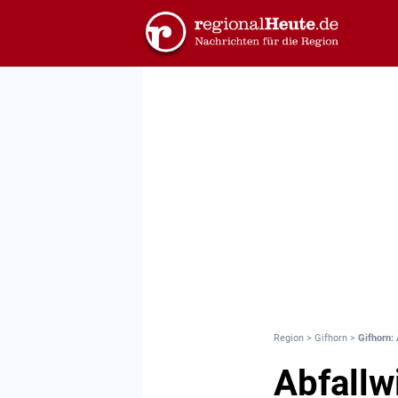
Region
>
Gifhorn
>
Gifhorn:
Abfallw