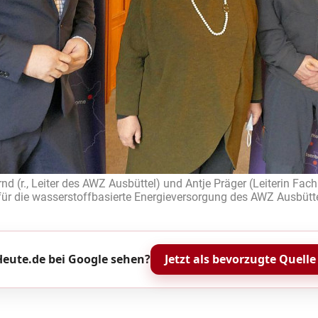
nd (r., Leiter des AWZ Ausbüttel) und Antje Präger (Leiterin Fac
 für die wasserstoffbasierte Energieversorgung des AWZ Ausbüttel
n
eute.de bei Google sehen?
Jetzt als bevorzugte Quelle