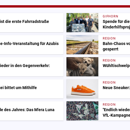
GIFHORN
ist die erste Fahrradstraße
Spende für die
Kinderhilfspro
REGION
e-Info-Veranstaltung für Azubis
Bahn-Chaos vo
gesperrt
REGION
ieder in den Gegenverkehr:
Wühltischwelp
REGION
i bittet um Mithilfe
Neue Sneaker:
REGION
e des Jahres: Das M'era Luna
"Endlich wieder
VfL-Kampagn