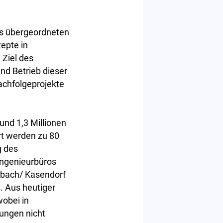
nes übergeordneten
epte in
 Ziel des
nd Betrieb dieser
achfolgeprojekte
rund 1,3 Millionen
rt werden zu 80
g des
Ingenieurbüros
mbach/ Kasendorf
. Aus heutiger
wobei in
ungen nicht