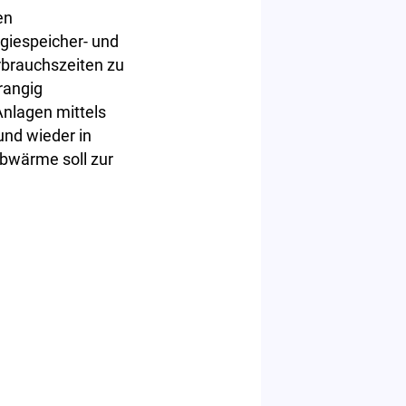
en
giespeicher- und
rbrauchszeiten zu
rangig
nlagen mittels
und wieder in
bwärme soll zur