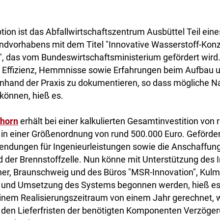
tion ist das Abfallwirtschaftszentrum Ausbüttel Teil ei
dvorhabens mit dem Titel "Innovative Wasserstoff-Konz
, das vom Bundeswirtschaftsministerium gefördert wird.
, Effizienz, Hemmnisse sowie Erfahrungen beim Aufbau u
nhand der Praxis zu dokumentieren, so dass mögliche N
 können, hieß es.
fhorn
erhält bei einer kalkulierten Gesamtinvestition von 
 in einer Größenordnung von rund 500.000 Euro. Geförde
endungen für Ingenieurleistungen sowie die Anschaffun
d der Brennstoffzelle. Nun könne mit Unterstützung des 
ner, Braunschweig und des Büros "MSR-Innovation", Kul
g und Umsetzung des Systems begonnen werden, hieß es
einem Realisierungszeitraum von einem Jahr gerechnet, 
 den Lieferfristen der benötigten Komponenten Verzöger