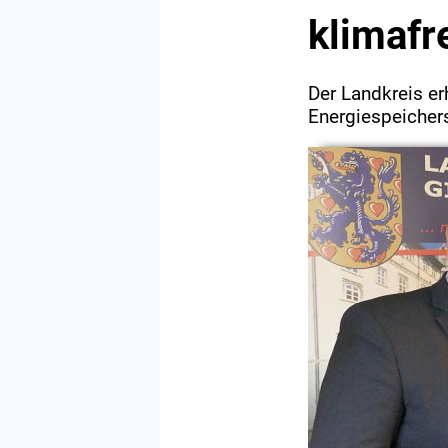
klimafr
Der Landkreis er
Energiespeicher