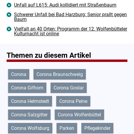
Unfall auf L615: Audi kollidiert mit Straßenbaum
Schwerer Unfall bei Bad Harzburg: Senior prallt gegen
Baum
Vielfalt an 40 Orten: Programm der 12. Wolfenbütteler
Kulturnacht ist online
Themen zu diesem Artikel
Corona
Corona Braunschweig
Corona Gifhorn
Corona Goslar
Corona Helmstedt
Corona Peine
Corona Salzgitter
Corona Wolfenbüttel
Corona Wolfsburg
Parken
Pflegekinder