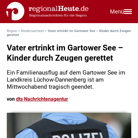
Menü
Region
>
Niedersachsen
>
Vater ertrinkt im Gartower See – Kinder durch Zeugen
gerettet
Vater ertrinkt im Gartower See –
Kinder durch Zeugen gerettet
Ein Familienausflug auf dem Gartower See im
Landkreis Lüchow-Dannenberg ist am
Mittwochabend tragisch geendet.
von
dts Nachrichtenagentur