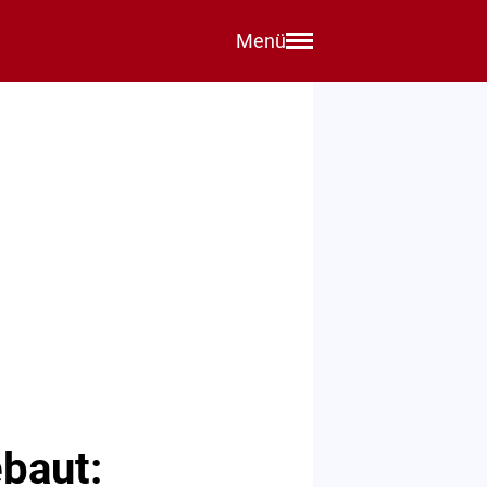
Menü
baut: