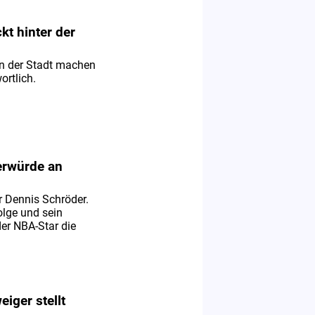
kt hinter der
 in der Stadt machen
ortlich.
erwürde an
r Dennis Schröder.
olge und sein
er NBA-Star die
iger stellt