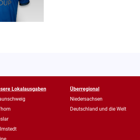
sere Lokalausgaben
Überregional
aunschweig
Niedersachsen
fhorn
Deutschland und die Welt
slar
lmstedt
ine