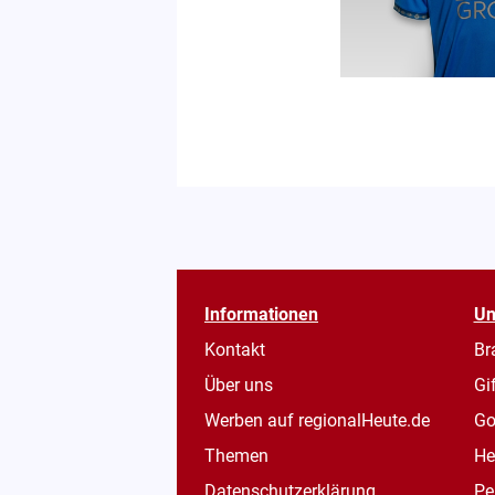
Informationen
Un
Kontakt
Br
Über uns
Gi
Werben auf regionalHeute.de
Go
Themen
He
Datenschutzerklärung
Pe