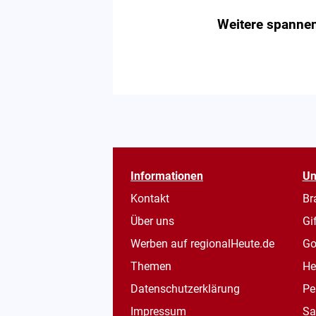
Weitere spannen
Informationen
Un
Kontakt
Br
Über uns
Gi
Werben auf regionalHeute.de
Go
Themen
He
Datenschutzerklärung
Pe
Impressum
Sa