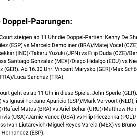
e Doppel-Paarungen:
ourt steigen ab 11 Uhr die Doppel-Partien: Kenny De Sh
ilez (ESP) vs Marcelo Demoliner (BRA)/Matej Vocel (CZE
ekkar (IND)/Takeru Yuzuki (JPN) vs Filip Duda (CZE)/Ben
uss Santiago Gonzalez (MEX)/Diego Hidalgo (ECU) vs Ni
tz (GER). Ab 16.30 Uhr: Vincent Marysko (GER)/Max Sch
(FRA)/Luca Sanchez (FRA).
urt geht es ab 11 Uhr in diese Spiele: John Sperle (GER
 vs Ignasi Forcano Aparicio (ESP)/Mark Vervoort (NED),
)/Rafael Matos (BRA) vs Ariel Behar (URU)/Matthew Rom
arvis (USA)/Jamie Vance (USA) vs Filip Pieczonka (POL)
ss Ivan Liutarevich/Miguel Reyes-Varela (MEX) vs Bruno
 Hernandez (ESP).