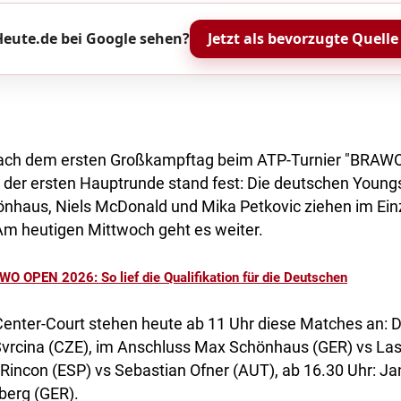
eute.de bei Google sehen?
Jetzt als bevorzugte Quelle
ach dem ersten Großkampftag beim ATP-Turnier "BRAWO
 der ersten Hauptrunde stand fest: Die deutschen Young
nhaus, Niels McDonald und Mika Petkovic ziehen im Einze
Am heutigen Mittwoch geht es weiter.
O OPEN 2026: So lief die Qualifikation für die Deutschen
enter-Court stehen heute ab 11 Uhr diese Matches an: 
Svrcina (CZE), im Anschluss Max Schönhaus (GER) vs Lasl
Rincon (ESP) vs Sebastian Ofner (AUT), ab 16.30 Uhr: Ja
berg (GER).