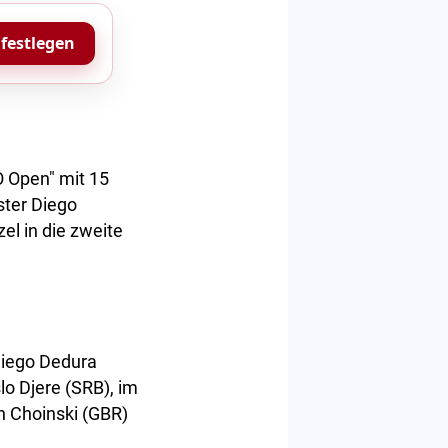
 festlegen
 Open" mit 15
ster Diego
l in die zweite
Diego Dedura
o Djere (SRB), im
n Choinski (GBR)