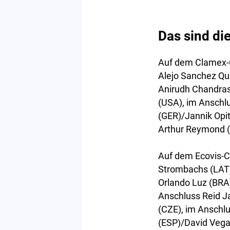
Das sind di
Auf dem Clamex-C
Alejo Sanchez Qu
Anirudh Chandras
(USA), im Anschl
(GER)/Jannik Opi
Arthur Reymond 
Auf dem Ecovis-Co
Strombachs (LAT)
Orlando Luz (BRA
Anschluss Reid J
(CZE), im Anschlu
(ESP)/David Vega