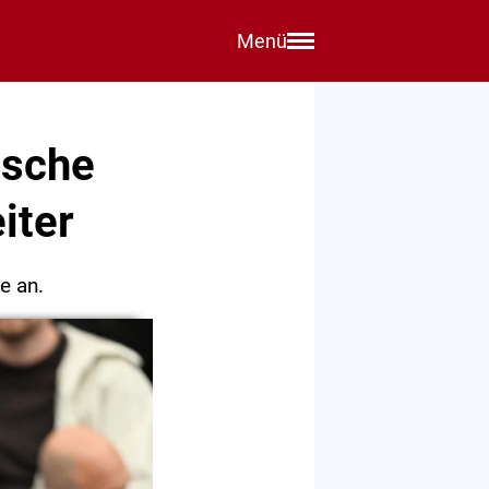
Menü
tsche
iter
e an.