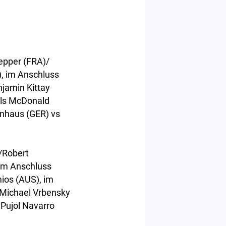
epper (FRA)/
), im Anschluss
jamin Kittay
els McDonald
önhaus (GER) vs
)/Robert
 im Anschluss
ios (AUS), im
/Michael Vrbensky
 Pujol Navarro