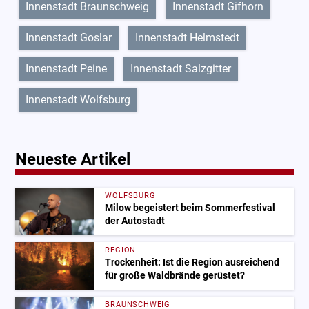
Innenstadt Braunschweig
Innenstadt Gifhorn
Innenstadt Goslar
Innenstadt Helmstedt
Innenstadt Peine
Innenstadt Salzgitter
Innenstadt Wolfsburg
Neueste Artikel
WOLFSBURG
Milow begeistert beim Sommerfestival
der Autostadt
REGION
Trockenheit: Ist die Region ausreichend
für große Waldbrände gerüstet?
BRAUNSCHWEIG