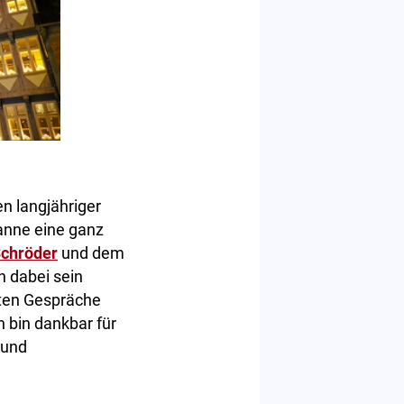
n langjähriger
Tanne eine ganz
Schröder
und dem
n dabei sein
rten Gespräche
h bin dankbar für
 und