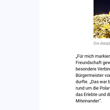
Die diesj
„Für mich markier
Freundschaft gewo
besondere Verbi
Bürgermeister von
durfte. „Das war 
rund um die Polar
das Erlebte und d
Miteinander“.