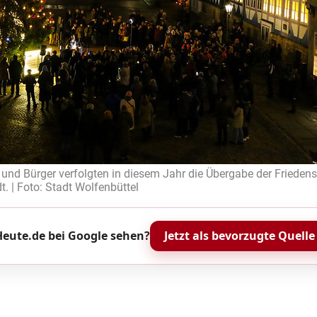
 und Bürger verfolgten in diesem Jahr die Übergabe der Frieden
t. | Foto: Stadt Wolfenbüttel
eute.de bei Google sehen?
Jetzt als bevorzugte Quelle