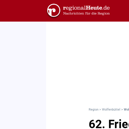
Region
>
Wolfenbüttel
>
Wol
62. Fri