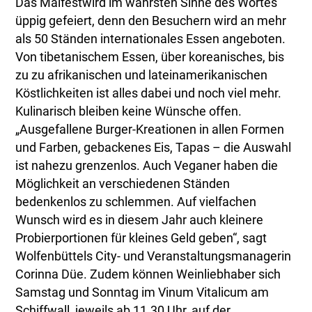
Das Maifestwird im wahrsten Sinne des Wortes
üppig gefeiert, denn den Besuchern wird an mehr
als 50 Ständen internationales Essen angeboten.
Von tibetanischem Essen, über koreanisches, bis
zu zu afrikanischen und lateinamerikanischen
Köstlichkeiten ist alles dabei und noch viel mehr.
Kulinarisch bleiben keine Wünsche offen.
„Ausgefallene Burger-Kreationen in allen Formen
und Farben, gebackenes Eis, Tapas – die Auswahl
ist nahezu grenzenlos. Auch Veganer haben die
Möglichkeit an verschiedenen Ständen
bedenkenlos zu schlemmen. Auf vielfachen
Wunsch wird es in diesem Jahr auch kleinere
Probierportionen für kleines Geld geben“, sagt
Wolfenbüttels City- und Veranstaltungsmanagerin
Corinna Düe. Zudem können Weinliebhaber sich
Samstag und Sonntag im Vinum Vitalicum am
Schiffwall, jeweils ab 11.30 Uhr, auf der