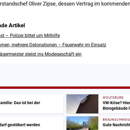
rstandschef Oliver Zipse, dessen Vertrag im kommenden 
de Artikel
 – Polizei bittet um Mithilfe
men, mehrere Detonationen – Feuerwehr im Einsatz
ägermeister steigt ins Modegeschäft ein
WOLFSBURG
milie: Das ist bei der
VW-Krise? Hier
Bürogebäude l
BRAUNSCHWEI
 darf gestöbert werden
Gute Nachricht