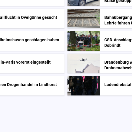
Brake gestopp
llflucht in Ovelgönne gesucht
Bahnübergang i
Lehrte fahren
Wilhelmshaven geschlagen haben
CSD-Anschlag:
Dobrindt
in-Paris vorerst eingestellt
Brandenburg wi
Drohnenabweh
hen Drogenhandel in Lindhorst
Ladendiebstah