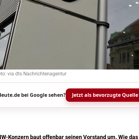
to: via dts Nachrichtenagentur
eute.de bei Google sehen?
Jetzt als bevorzugte Quelle
-Konzern baut offenbar seinen Vorstand um. Wie das 