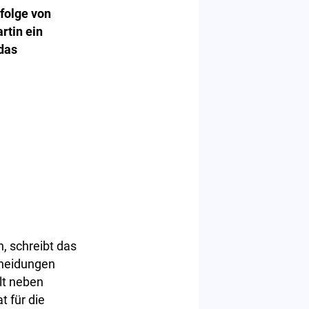
folge von
rtin ein
das
, schreibt das
cheidungen
lt neben
t für die