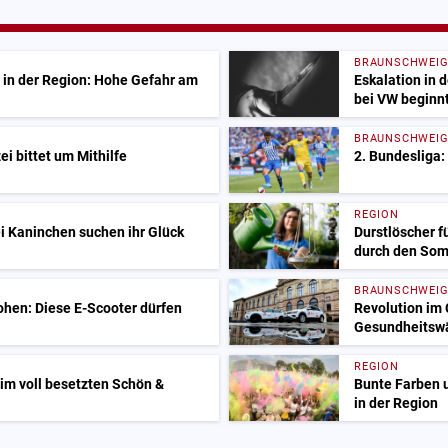
BRAUNSCHWEI
 in der Region: Hohe Gefahr am
Eskalation in 
bei VW beginn
BRAUNSCHWEI
i bittet um Mithilfe
2. Bundesliga
REGION
i Kaninchen suchen ihr Glück
Durstlöscher f
durch den So
BRAUNSCHWEI
ohen: Diese E-Scooter dürfen
Revolution im 
Gesundheitsw
REGION
 im voll besetzten Schön &
Bunte Farben 
in der Region