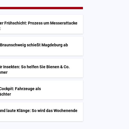
G
der Frühschicht: Prozess um Messerattacke
t
G
: Braunschweig schießt Magdeburg ab
ür Insekten: So helfen Sie Bienen & Co.
mmer
G
Cockpit: Fahrzeuge als
ächter
und laute Klänge: So wird das Wochenende