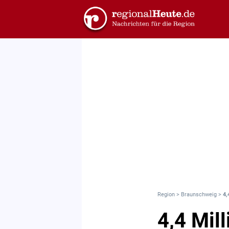
Region
>
Braunschweig
>
4,
4,4 Mil