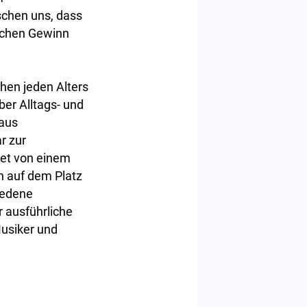
schen uns, dass
lichen Gewinn
hen jeden Alters
er Alltags- und
 aus
r zur
tet von einem
n auf dem Platz
iedene
 ausführliche
Musiker und