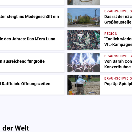
BRAUNSCHWEI
er steigt ins Modegeschäft ein
Das ist der nä
Großbaustelle
REGION
e des Jahres: Das M'era Luna
"Endlich wieder
VfL-Kampagn
BRAUNSCHWEI
on ausreichend für große
Von Sarah Conn
Konzertbühne
BRAUNSCHWEI
Raffteich: Öffnungszeiten
Pop Up-Spielpl
 der Welt