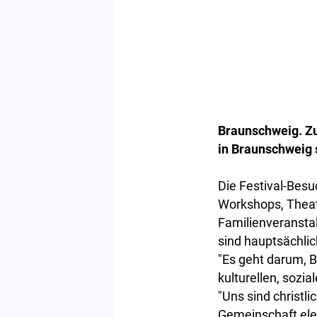
Braunschweig.
Zu
in Braunschweig s
Die Festival-Bes
Workshops, Theat
Familienveranstal
sind hauptsächlic
"
Es geht darum, 
kulturellen, sozia
"Uns sind christl
Gemeinschaft ele