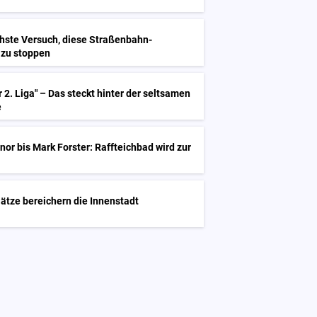
G
chste Versuch, diese Straßenbahn-
 zu stoppen
 2. Liga" – Das steckt hinter der seltsamen
e
G
or bis Mark Forster: Raffteichbad wird zur
G
ätze bereichern die Innenstadt