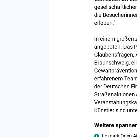
gesellschaftliche
die Besucherinne
erleben."
In einem großen Z
angeboten. Das P
Glaubensfragen, 
Braunschweig, ein
Gewaltprävention 
erfahrenem Team 
der Deutschen Ein
Straßenaktionen s
Veranstaltungska
Künstler sind unt
Weitere spannen
Lokpark Open Ai