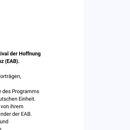
ival der Hoffnung
nz (EAB).
orträgen,
rte des Programms
utschen Einheit.
 von ihrem
zender der EAB.
 und
m