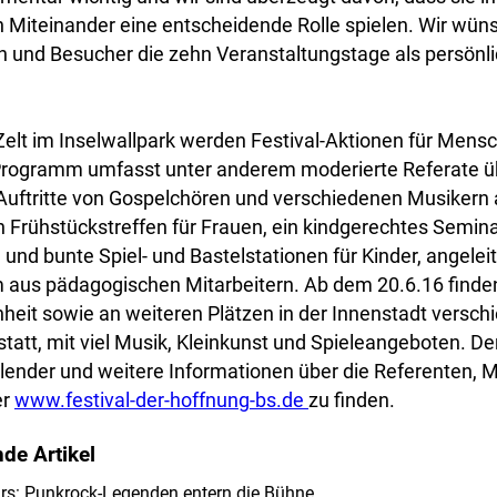
n Miteinander eine entscheidende Rolle spielen. Wir wün
n und Besucher die zehn Veranstaltungstage als persön
elt im Inselwallpark werden Festival-Aktionen für Mensc
rogramm umfasst unter anderem moderierte Referate üb
Auftritte von Gospelchören und verschiedenen Musikern
 Frühstückstreffen für Frauen, ein kindgerechtes Semina
und bunte Spiel- und Bastelstationen für Kinder, angelei
aus pädagogischen Mitarbeitern. Ab dem 20.6.16 finde
heit sowie an weiteren Plätzen in der Innenstadt versch
tatt, mit viel Musik, Kleinkunst und Spieleangeboten.
Der
lender und weitere Informationen über die Referenten, 
er
www.festival-der-hoffnung-bs.de
zu finden.
de Artikel
rs: Punkrock-Legenden entern die Bühne