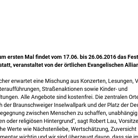
m ersten Mal findet vom 17.06. bis 26.06.2016 das Fest
tatt, veranstaltet von der örtlichen Evangelischen Allia
ucher erwartet eine Mischung aus Konzerten, Lesungen, V
eraufführungen, Straßenaktionen sowie Kinder- und
tungen. Alle Angebote sind kostenfrei. Die zentralen O
h der Braunschweiger Inselwallpark und der Platz der De
Begegnung zwischen Menschen zu schaffen, unabhängig
len oder religiösen Hintergrund", sagt Robert Lau, Vorsit
iche Werte wie Nächstenliebe, Wertschätzung, Zuversicht
mentar wichtig und wir sind überzeugt davon, dass sie i