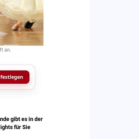
t an.
 festlegen
de gibt es in der
ghts für Sie