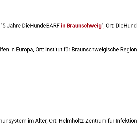
: "5 Jahre DieHundeBARF
in Braunschweig
", Ort: DieHun
lfen in Europa, Ort: Institut für Braunschweigische Regio
munsystem im Alter, Ort: Helmholtz-Zentrum für Infektio