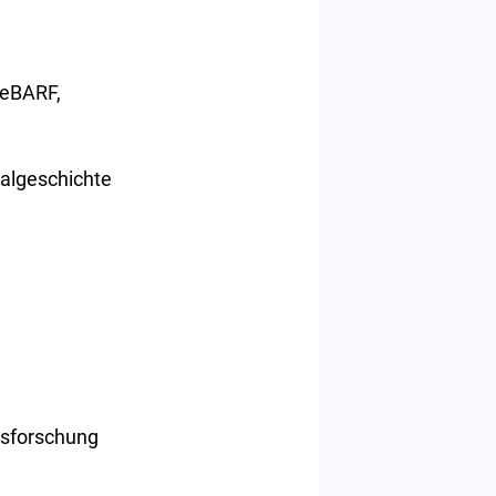
deBARF,
nalgeschichte
nsforschung