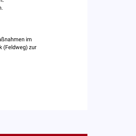
t.
n.
umaßnahmen im
k (Feldweg) zur