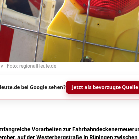
v | Foto: regionalHeute.de
eute.de bei Google sehen?
Jetzt als bevorzugte Quelle
mfangreiche Vorarbeiten zur Fahrbahndeckenerneueru
ember, auf der Westerbergstraße in Rüningen zwische