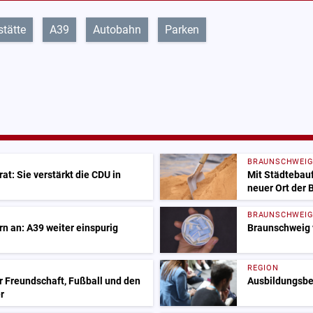
stätte
A39
Autobahn
Parken
BRAUNSCHWEI
at: Sie verstärkt die CDU in
Mit Städtebauf
neuer Ort der
BRAUNSCHWEI
n an: A39 weiter einspurig
Braunschweig 
REGION
r Freundschaft, Fußball und den
Ausbildungsbeg
r