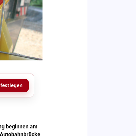
 festlegen
ng beginnen am
n Autobahnbrücke