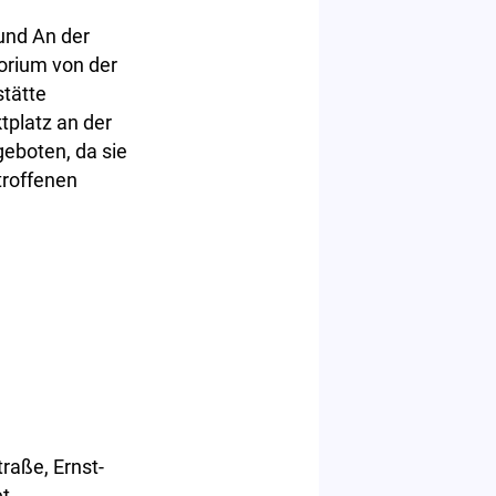
und An der
orium von der
tätte
tplatz an der
geboten, da sie
troffenen
raße, Ernst-