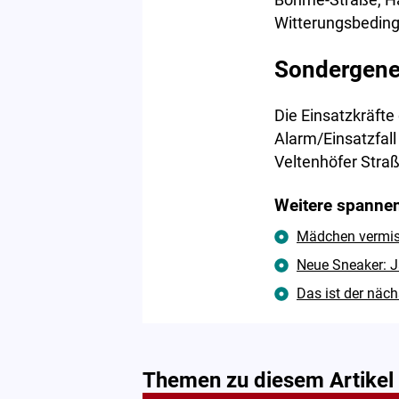
Böhme-Straße, Ha
Witterungsbeding
Sondergene
Die Einsatzkräft
Alarm/Einsatzfall
Veltenhöfer Straß
Weitere spannen
Mädchen vermisst
Neue Sneaker: J
Das ist der näc
Themen zu diesem Artikel