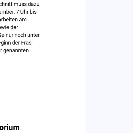
chnitt muss dazu
ember, 7 Uhr bis
arbeiten am
owie der
e nur noch unter
ginn der Fräs-
der genannten
sorium