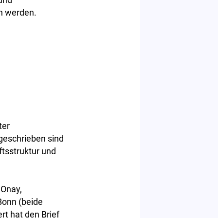
n werden.
ter
geschrieben sind
tsstruktur und
 Onay,
Bonn (beide
rt hat den Brief