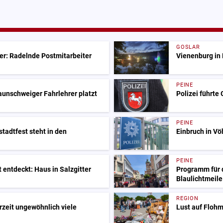
GOSLAR
er: Radelnde Postmitarbeiter
Vienenburg in 
PEINE
raunschweiger Fahrlehrer platzt
Polizei führte
PEINE
tstadtfest steht in den
Einbruch in V
PEINE
 entdeckt: Haus in Salzgitter
Programm für d
Blaulichtmeil
REGION
rzeit ungewöhnlich viele
Lust auf Flohm