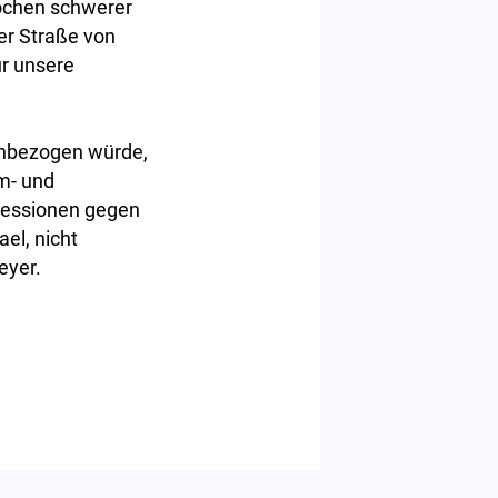
ochen schwerer
der Straße von
ür unsere
einbezogen würde,
m- und
ressionen gegen
el, nicht
eyer.