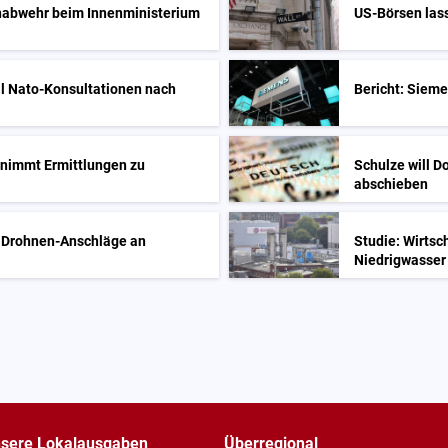
enabwehr beim Innenministerium
US-Börsen lass
ll Nato-Konsultationen nach
Bericht: Sieme
nimmt Ermittlungen zu
Schulze will D
abschieben
ür Drohnen-Anschläge an
Studie: Wirtsc
Niedrigwasser
sere Lokalausgaben
Überregional