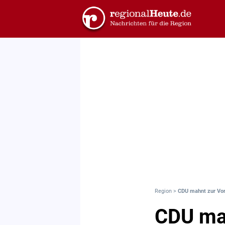
Region
>
CDU mahnt zur Vo
CDU mah