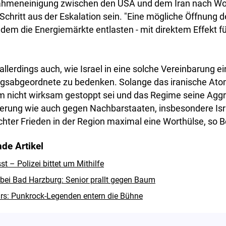
Rahmeneinigung zwischen den USA und dem Iran nach W
 Schritt aus der Eskalation sein. "Eine mögliche Öffnung 
em die Energiemärkte entlasten - mit direktem Effekt f
allerdings auch, wie Israel in eine solche Vereinbarung 
gsabgeordnete zu bedenken. Solange das iranische Ato
nicht wirksam gestoppt sei und das Regime seine Agg
erung wie auch gegen Nachbarstaaten, insbesondere Isra
chter Frieden in der Region maximal eine Worthülse, so B
de Artikel
 – Polizei bittet um Mithilfe
 bei Bad Harzburg: Senior prallt gegen Baum
rs: Punkrock-Legenden entern die Bühne