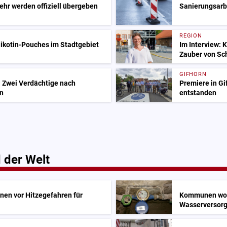
ehr werden offiziell übergeben
Sanierungsarbe
REGION
ikotin-Pouches im Stadtgebiet
Im Interview: 
Zauber von Sc
GIFHORN
: Zwei Verdächtige nach
Premiere in Gif
n
entstanden
 der Welt
nen vor Hitzegefahren für
Kommunen woll
Wasserversor