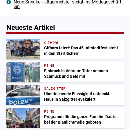
Neue Sneaker: Jägermeister steigt ins Modegeschäft
ein
Neueste Artikel
GIFHORN
Gifhorn feiert: Das 45. Altstadtfest steht
in den Startlöchern
PEINE
Einbruch in Vöhrum: Täter nehmen
Schmuck und Geld mit
SALZGITTER
Übelriechende Flüssigkeit entdeckt:
Haus in Salzgitter evakuiert
PEINE
Programm für die ganze Familie: Das ist
bei der Blaulichtmeile geboten