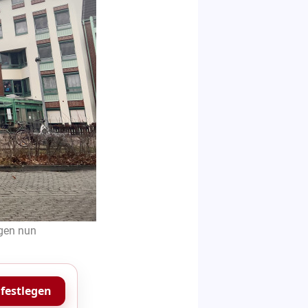
gen nun
 festlegen