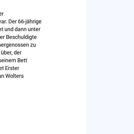
er
r. Der 66-jährige
t und dann unter
er Beschuldigte
mergenossen zu
 über, der
 seinem Bett
t Erster
an Wolters