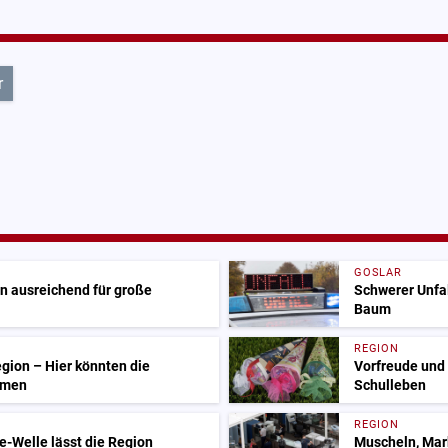
r
GOSLAR
on ausreichend für große
Schwerer Unfal
Baum
REGION
gion – Hier könnten die
Vorfreude und 
mmen
Schulleben
REGION
ze-Welle lässt die Region
Muscheln, Mar