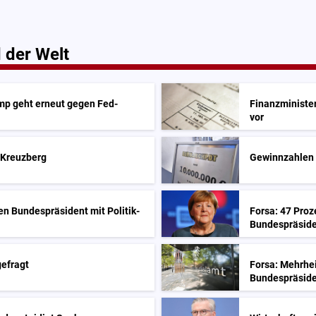
 der Welt
mp geht erneut gegen Fed-
Finanzminister
vor
-Kreuzberg
Gewinnzahlen 
en Bundespräsident mit Politik-
Forsa: 47 Proz
Bundespräside
gefragt
Forsa: Mehrhei
Bundespräsid