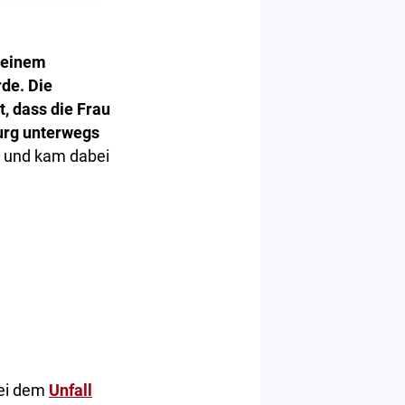
 einem
rde. Die
, dass die Frau
urg unterwegs
s und kam dabei
bei dem
Unfall