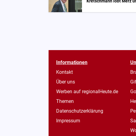
Kretschmann lobt Merz un
Informationen
Un
Kontakt
Br
Über uns
Gi
Werben auf regionalHeute.de
Go
Themen
He
Datenschutzerklärung
Pe
Impressum
Sa
Wo