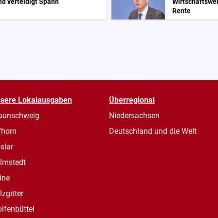
d verteidigt Spahn
Wirtschaftswe
Rente
sere Lokalausgaben
Überregional
aunschweig
Niedersachsen
fhorn
Deutschland und die Welt
slar
lmstedt
ine
lzgitter
lfenbüttel