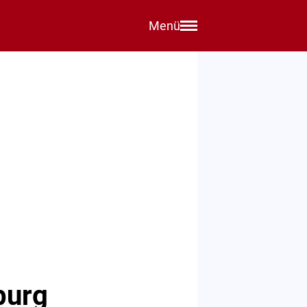
Menü
burg