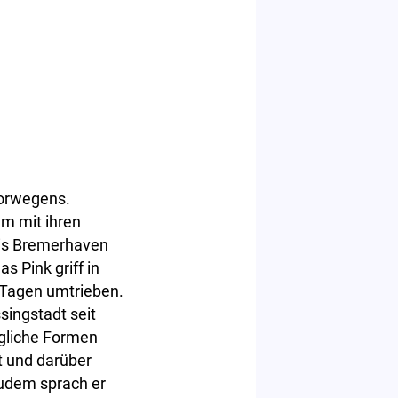
Norwegens.
am mit ihren
bis Bremerhaven
 Pink griff in
n Tagen umtrieben.
singstadt seit
egliche Formen
 und darüber
Zudem sprach er