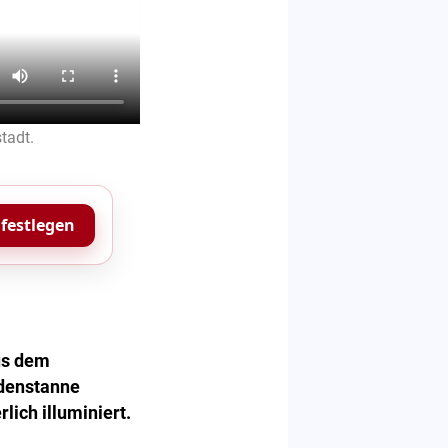
tadt.
 festlegen
aus dem
edenstanne
lich illuminiert.