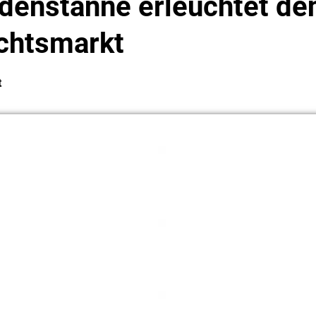
edenstanne erleuchtet de
chtsmarkt
t