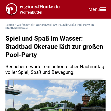
Menü
Region
>
Wolfenbüttel
>
Wolfenbüttel: Am 19. Juli: Große Pool-Party im
Stadtbad Okeraue
Spiel und Spaß im Wasser:
Stadtbad Okeraue lädt zur großen
Pool-Party
Besucher erwartet ein actionreicher Nachmittag
voller Spiel, Spaß und Bewegung.