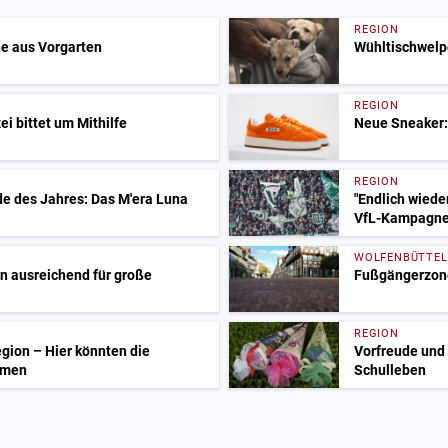
REGION
e aus Vorgarten
Wühltischwelp
REGION
i bittet um Mithilfe
Neue Sneaker:
REGION
e des Jahres: Das M'era Luna
"Endlich wieder
VfL-Kampagn
WOLFENBÜTTEL
on ausreichend für große
Fußgängerzone:
REGION
gion – Hier könnten die
Vorfreude und 
mmen
Schulleben