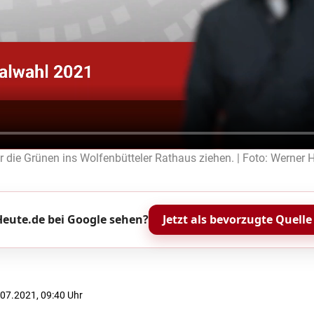
ür die Grünen ins Wolfenbütteler Rathaus ziehen. | Foto: Werner H
eute.de bei Google sehen?
Jetzt als bevorzugte Quelle
7.07.2021, 09:40 Uhr