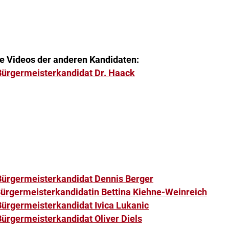
die Videos der anderen Kandidaten:
 Bürgermeisterkandidat Dr. Haack
 Bürgermeisterkandidat Dennis Berger
 Bürgermeisterkandidatin Bettina Kiehne-Weinreich
 Bürgermeisterkandidat Ivica Lukanic
Bürgermeisterkandidat Oliver Diels