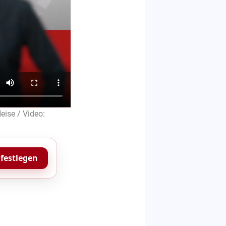
eise / Video:
 festlegen