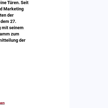
ine Türen. Seit
nd Marketing
ten der
 dem 27.
g mit seinem
gramm zum
itteilung der
hen