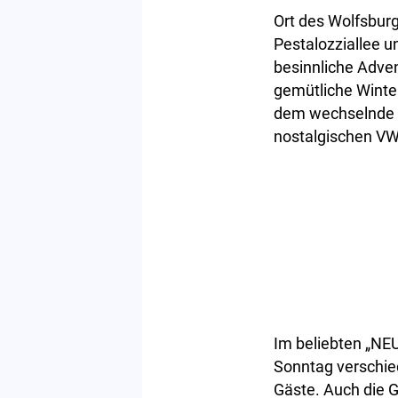
Ort des Wolfsbur
Pestalozziallee u
besinnliche Adve
gemütliche Winte
dem wechselnde p
nostalgischen VW-
Im beliebten „N
Sonntag verschied
Gäste. Auch die G