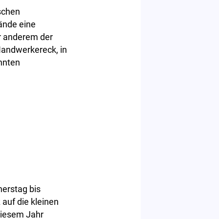
schen
ände eine
r anderem der
Handwerkereck, in
nnten
erstag bis
auf die kleinen
diesem Jahr