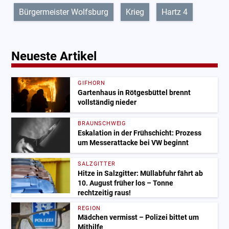
Bürgermeister Wolfsburg
Krieg
Hartz 4
Neueste Artikel
GIFHORN
Gartenhaus in Rötgesbüttel brennt
vollständig nieder
BRAUNSCHWEIG
Eskalation in der Frühschicht: Prozess
um Messerattacke bei VW beginnt
SALZGITTER
Hitze in Salzgitter: Müllabfuhr fährt ab
10. August früher los – Tonne
rechtzeitig raus!
REGION
Mädchen vermisst – Polizei bittet um
Mithilfe