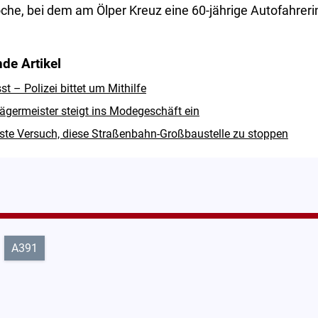
oche, bei dem am Ölper Kreuz eine 60-jährige Autofahrerin
de Artikel
 – Polizei bittet um Mithilfe
ägermeister steigt ins Modegeschäft ein
hste Versuch, diese Straßenbahn-Großbaustelle zu stoppen
A391