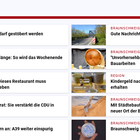
BRAUNSCHWEI
 darf gestöbert werden
Gute Nachricht
BRAUNSCHWEI
Klänge: So wird das Wochenende
"Unvorhersehba
Bauarbeiten
REGION
ieses Restaurant muss
Kindergeld nac
ieben
erhalten
BRAUNSCHWEI
at: Sie verstärkt die CDU in
Mit Städtebauf
neuer Ort der
BRAUNSCHWEI
n an: A39 weiter einspurig
Braunschweig 