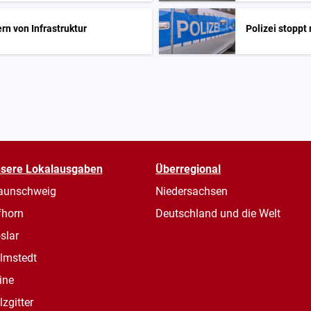
rn von Infrastruktur
Polizei stopp
sere Lokalausgaben
Überregional
aunschweig
Niedersachsen
fhorn
Deutschland und die Welt
slar
lmstedt
ine
lzgitter