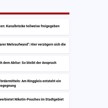
G
en: Kanalbrücke teilweise freigegeben
G
rer Mehraufwand": Hier verzögern sich die
h dem Abitur: So bleibt der Anspruch
G
ördermitteln: Am Ringgleis entsteht ein
 Begegnung
G
verbietet Nikotin-Pouches im Stadtgebiet