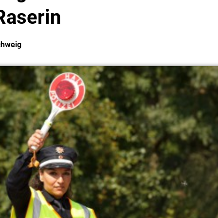
Raserin
chweig