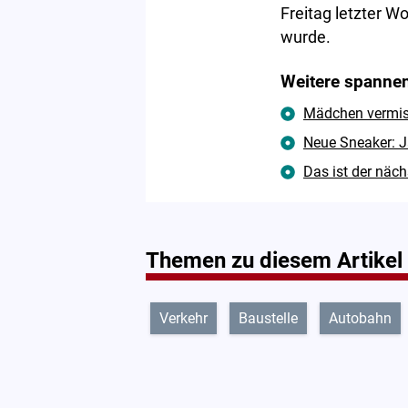
Freitag letzter W
wurde.
Weitere spannen
Mädchen vermisst
Neue Sneaker: J
Das ist der näc
Themen zu diesem Artikel
Verkehr
Baustelle
Autobahn