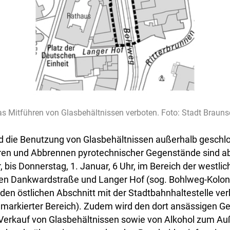
das Mitführen von Glasbehältnissen verboten. Foto: Stadt Braun
d die Benutzung von Glasbehältnissen außerhalb gesch
ren und Abbrennen pyrotechnischer Gegenstände sind ab
 bis Donnerstag, 1. Januar, 6 Uhr, im Bereich der westlic
n Dankwardstraße und Langer Hof (sog. Bohlweg-Kolon
en östlichen Abschnitt mit der Stadtbahnhaltestelle ver
, markierter Bereich). Zudem wird den dort ansässigen 
er Verkauf von Glasbehältnissen sowie von Alkohol zum A