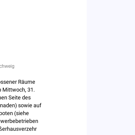
schweig
lossener Räume
 Mittwoch, 31.
hen Seite des
naden) sowie auf
boten (siehe
Gewerbebetrieben
ußerhausverzehr