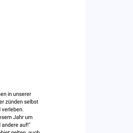
.
hen in unserer
er zünden selbst
 verleben.
diesem Jahr um
 andere auf!"
biet gelten, auch