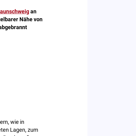
raunschweig
an
telbarer Nähe von
abgebrannt
rn, wie in
eten Lagen, zum