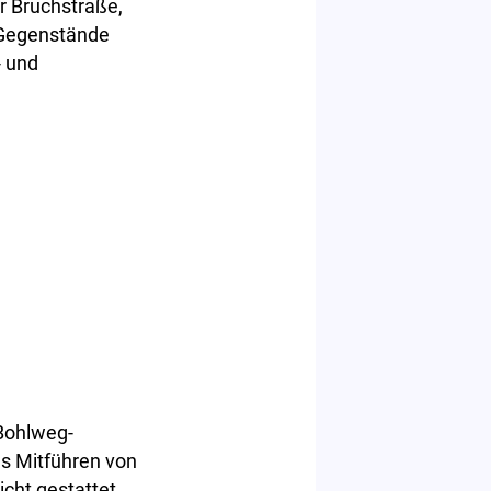
er Bruchstraße,
 Gegenstände
- und
 Bohlweg-
s Mitführen von
cht gestattet.