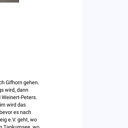
ach Gifhorn gehen.
gs wird, dann
 Weinert-Peters.
im wird das
 bevor es nach
g e.V. geht, wo
zum Tankumsee, wo