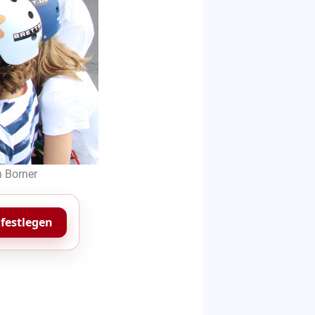
n Borner
 festlegen