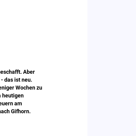
eschafft. Aber
 das ist neu.
weniger Wochen zu
m heutigen
reuern am
nach Gifhorn.