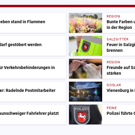
REGION
sleben stand in Flammen
Bunte Farben 
in der Region
SALZGITTER
 darf gestöbert werden
Feuer in Salzg
brennen
REGION
ür Verkehrsbehinderungen in
Freunde auf S
stärken
GOSLAR
er: Radelnde Postmitarbeiter
Vienenburg in 
PEINE
raunschweiger Fahrlehrer platzt
Polizei führte