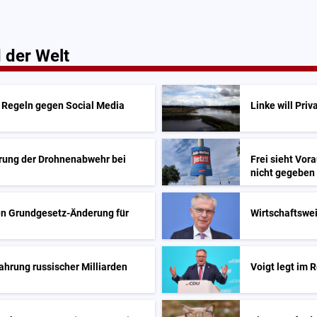
 der Welt
e Regeln gegen Social Media
Linke will Pri
erung der Drohnenabwehr bei
Frei sieht Vor
nicht gegeben
en Grundgesetz-Änderung für
Wirtschaftswe
ahrung russischer Milliarden
Voigt legt im 