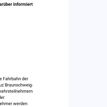
arüber informiert
ie Fahrbahn der
uz Braunschweig-
rkehrsteilnehmern
der
lnehmer werden