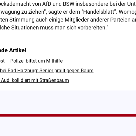
lockademacht von AfD und BSW insbesondere bei der Unt
Erwägung zu ziehen", sagte er dem "Handelsblatt". Womög
zten Stimmung auch einige Mitglieder anderer Parteien a
olche Situationen muss man sich vorbereiten."
de Artikel
 – Polizei bittet um Mithilfe
 bei Bad Harzburg: Senior prallt gegen Baum
 Audi kollidiert mit Straßenbaum