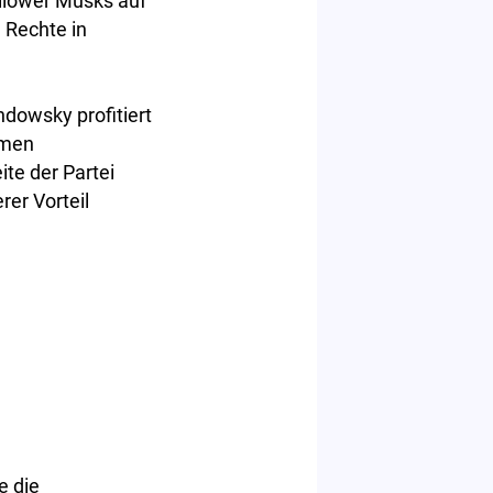
ollower Musks auf
e Rechte in
dowsky profitiert
hmen
te der Partei
rer Vorteil
e die