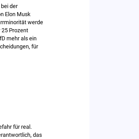
bei der
on Elon Musk
errminorität werde
er 25 Prozent
fD mehr als ein
scheidungen, für
ahr für real.
rantwortlich, das