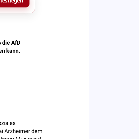
 festlegen
s die AfD
en kann.
oziales
Kai Arzheimer dem