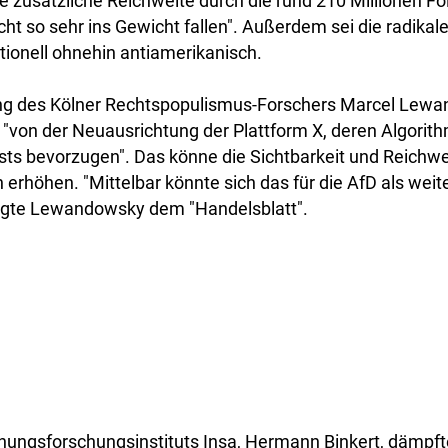
ie zusätzliche Reichweite durch die rund 210 Millionen F
cht so sehr ins Gewicht fallen". Außerdem sei die radikal
tionell ohnehin antiamerikanisch.
g des Kölner Rechtspopulismus-Forschers Marcel Lewan
s "von der Neuausrichtung der Plattform X, deren Algorit
sts bevorzugen". Das könne die Sichtbarkeit und Reichwei
 erhöhen. "Mittelbar könnte sich das für die AfD als weite
sagte Lewandowsky dem "Handelsblatt".
nungsforschungsinstituts Insa, Hermann Binkert, dämpft