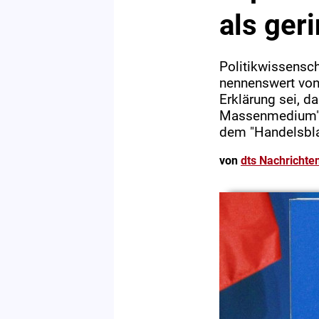
als geri
Politikwissensch
nennenswert von
Erklärung sei, d
Massenmedium" g
dem "Handelsbla
von
dts Nachrichte