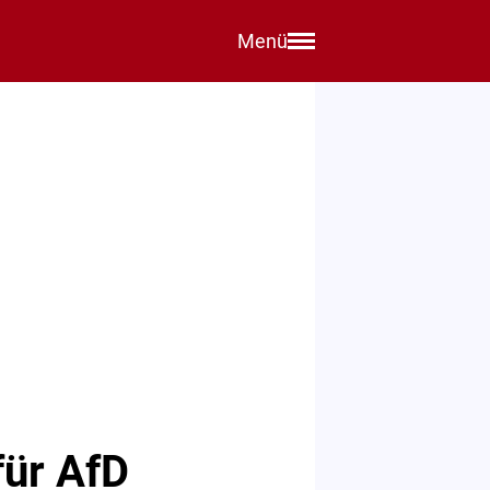
Menü
für AfD