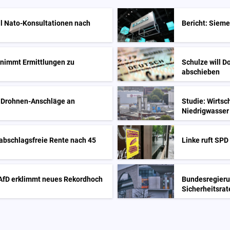
ll Nato-Konsultationen nach
Bericht: Sieme
nimmt Ermittlungen zu
Schulze will D
abschieben
ür Drohnen-Anschläge an
Studie: Wirtsc
Niedrigwasser
t abschlagsfreie Rente nach 45
Linke ruft SPD
 - AfD erklimmt neues Rekordhoch
Bundesregieru
Sicherheitsra