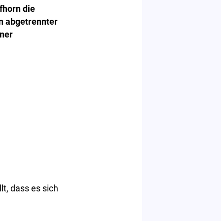
fhorn die
n abgetrennter
iner
t, dass es sich