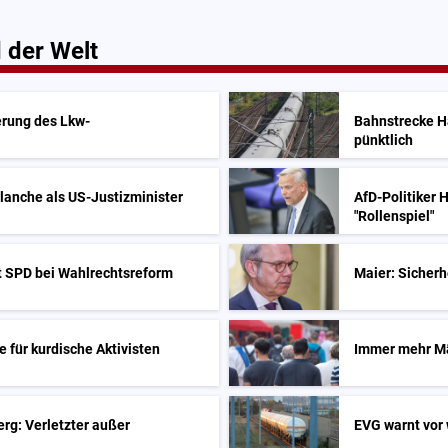
 der Welt
erung des Lkw-
Bahnstrecke Ha
pünktlich
anche als US-Justizminister
AfD-Politiker 
"Rollenspiel"
it SPD bei Wahlrechtsreform
Maier: Sicher
 für kurdische Aktivisten
Immer mehr Mä
rg: Verletzter außer
EVG warnt vor