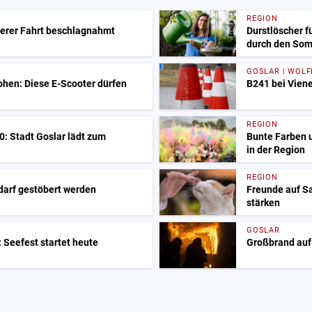
REGION
herer Fahrt beschlagnahmt
Durstlöscher f
durch den So
GOSLAR | WOL
ohen: Diese E-Scooter dürfen
B241 bei Viene
REGION
: Stadt Goslar lädt zum
Bunte Farben 
in der Region
REGION
 darf gestöbert werden
Freunde auf S
stärken
GOSLAR
 Seefest startet heute
Großbrand auf