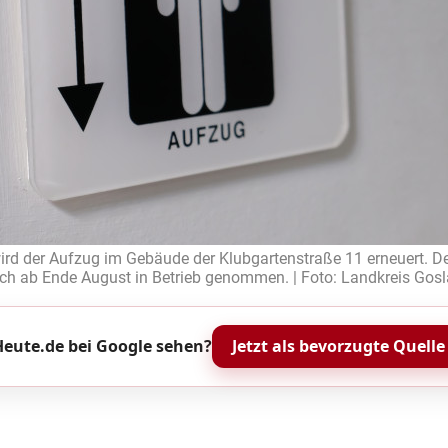
ird der Aufzug im Gebäude der Klubgartenstraße 11 erneuert. D
ich ab Ende August in Betrieb genommen. | Foto: Landkreis Gosl
eute.de bei Google sehen?
Jetzt als bevorzugte Quelle