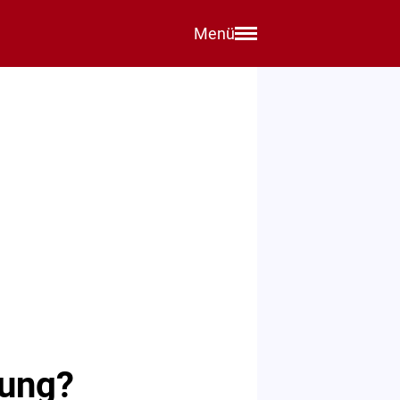
Menü
tung?