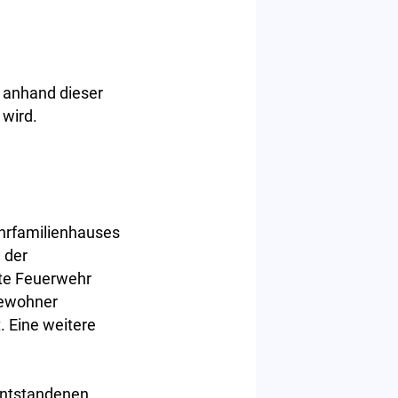
e anhand dieser
 wird.
hrfamilienhauses
 der
rte Feuerwehr
Bewohner
 Eine weitere
entstandenen