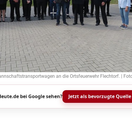
nschaftstransportwagen an die Ortsfeuerwehr Flechtorf. | Fot
eute.de bei Google sehen?
Jetzt als bevorzugte Quelle