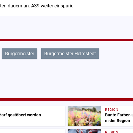
ten dauern an: A39 weiter einspurig
Bürgermeister
Bürgermeister Helmstedt
REGION
 darf gestöbert werden
Bunte Farben 
in der Region
REGION