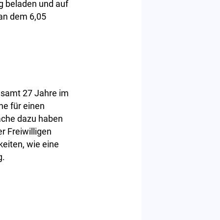
g beladen und auf
 an dem 6,05
gesamt 27 Jahre im
ne für einen
räche dazu haben
r Freiwilligen
keiten, wie eine
g.