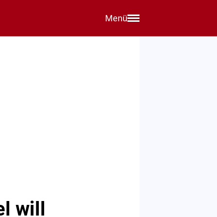
Menü
l will