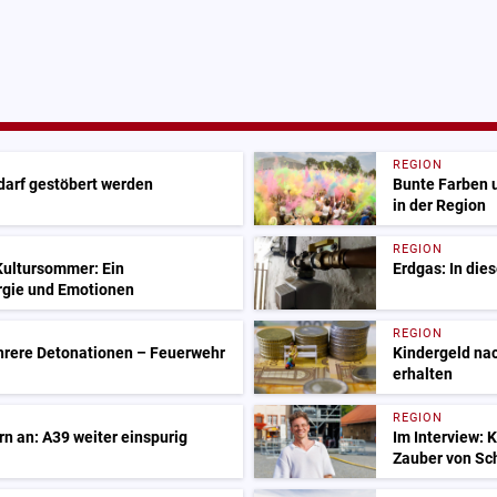
REGION
 darf gestöbert werden
Bunte Farben 
in der Region
REGION
Kultursommer: Ein
Erdgas: In die
rgie und Emotionen
REGION
rere Detonationen – Feuerwehr
Kindergeld nac
erhalten
REGION
n an: A39 weiter einspurig
Im Interview: 
Zauber von Sc