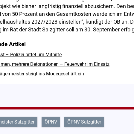
ekt wie bisher langfristig finanziell abzusichern. Den be
il von 50 Prozent an den Gesamtkosten werde ich im Ent
lhaushaltes 2027/2028 einstellen“, kündigt der OB an. D
im Rat der Stadt Salzgitter soll am 30. September erfol
de Artikel
 – Polizei bittet um Mithilfe
men, mehrere Detonationen – Feuerwehr im Einsatz
ägermeister steigt ins Modegeschäft ein
eister Salzgitter
ÖPNV
ÖPNV Salzgitter