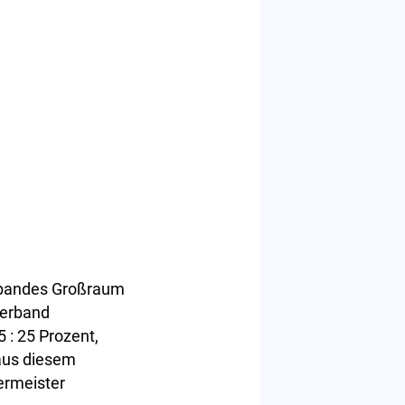
erbandes Großraum
verband
 : 25 Prozent,
aus diesem
ermeister