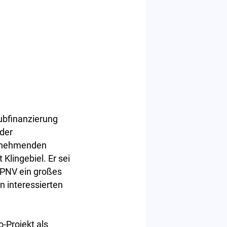
ubfinanzierung
 der
eilnehmenden
Klingebiel. Er sei
ÖPNV ein großes
n interessierten
-Projekt als