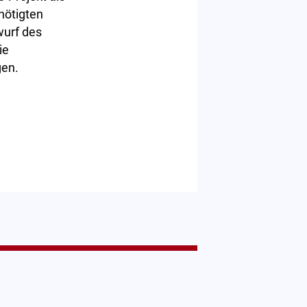
nötigten
wurf des
ie
gen.