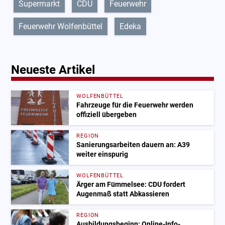
Supermarkt
CDU
Feuerwehr
Feuerwehr Wolfenbüttel
Edeka
Neueste Artikel
WOLFENBÜTTEL
Fahrzeuge für die Feuerwehr werden
offiziell übergeben
REGION
Sanierungsarbeiten dauern an: A39
weiter einspurig
WOLFENBÜTTEL
Ärger am Fümmelsee: CDU fordert
Augenmaß statt Abkassieren
REGION
Ausbildungsbeginn: Online-Info-