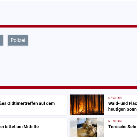
l
Polizei
REGION
oßes Oldtimertreffen auf dem
Wald- und Flä
heutigen Sonn
REGION
i bittet um Mithilfe
Tierische Sehn