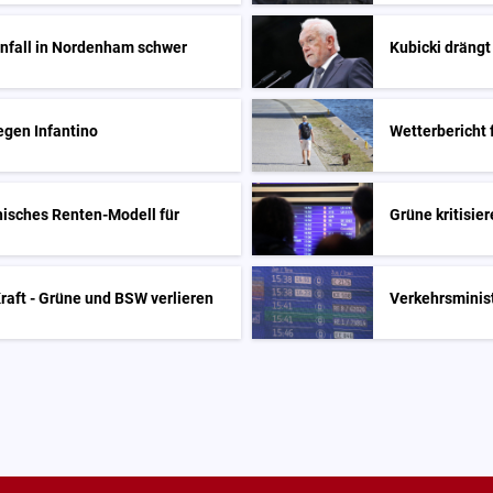
unfall in Nordenham schwer
Kubicki drängt
egen Infantino
Wetterbericht
hisches Renten-Modell für
Grüne kritisie
Kraft - Grüne und BSW verlieren
Verkehrsminist