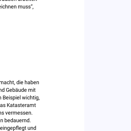
eichnen muss“,
macht, die haben
und Gebäude mit
eispiel wichtig,
das Katasteramt
rns vermessen.
tin bedauernd.
eingepflegt und