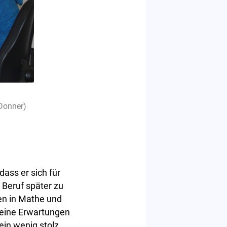
 Donner)
ass er sich für
 Beruf später zu
en in Mathe und
meine Erwartungen
ein wenig stolz,