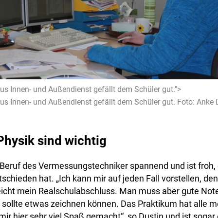
us Innen- und Außendienst gefällt dem Schüler gut.">
us Innen- und Außendienst gefällt dem Schüler gut. Foto: Anke
hysik sind wichtig
 Beruf des Vermessungstechniker spannend und ist froh, d
schieden hat. „Ich kann mir auf jeden Fall vorstellen, den
reicht mein Realschulabschluss. Man muss aber gute Not
 sollte etwas zeichnen können. Das Praktikum hat alle 
 mir hier sehr viel Spaß gemacht“, so Dustin und ist sogar 