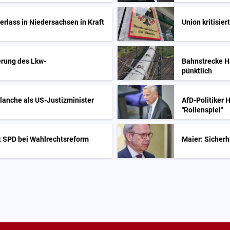
rlass in Niedersachsen in Kraft
Union kritisie
erung des Lkw-
Bahnstrecke Ha
pünktlich
anche als US-Justizminister
AfD-Politiker 
"Rollenspiel"
it SPD bei Wahlrechtsreform
Maier: Sicher