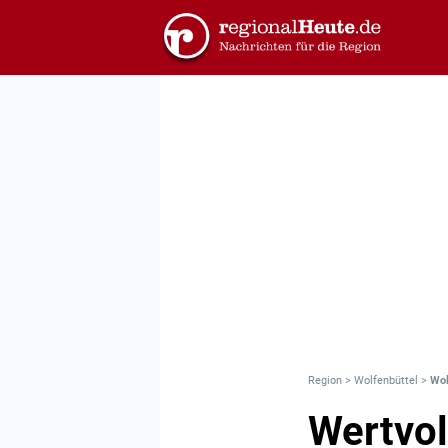
Region
>
Wolfenbüttel
>
Wol
Wertvo