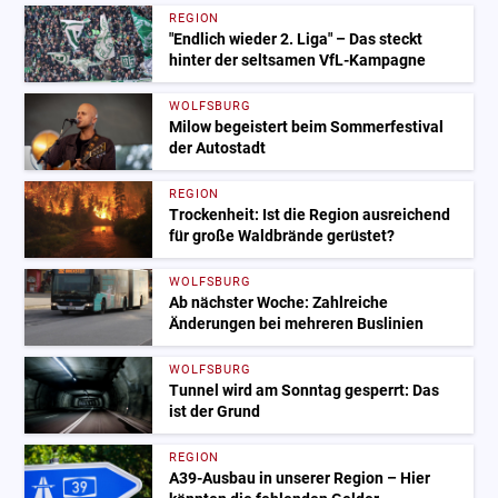
REGION
"Endlich wieder 2. Liga" – Das steckt
hinter der seltsamen VfL-Kampagne
WOLFSBURG
Milow begeistert beim Sommerfestival
der Autostadt
REGION
Trockenheit: Ist die Region ausreichend
für große Waldbrände gerüstet?
WOLFSBURG
Ab nächster Woche: Zahlreiche
Änderungen bei mehreren Buslinien
WOLFSBURG
Tunnel wird am Sonntag gesperrt: Das
ist der Grund
REGION
A39-Ausbau in unserer Region – Hier