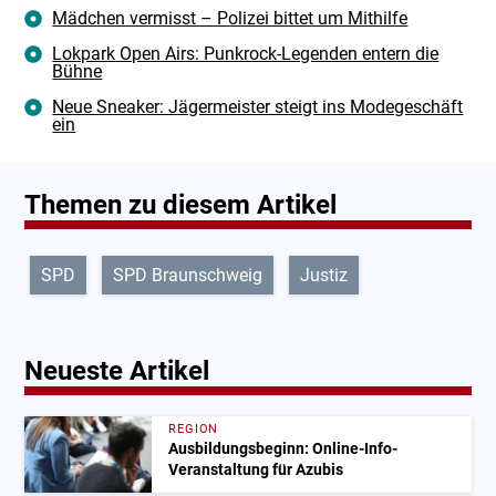
Mädchen vermisst – Polizei bittet um Mithilfe
Lokpark Open Airs: Punkrock-Legenden entern die
Bühne
Neue Sneaker: Jägermeister steigt ins Modegeschäft
ein
Themen zu diesem Artikel
SPD
SPD Braunschweig
Justiz
Neueste Artikel
REGION
Ausbildungsbeginn: Online-Info-
Veranstaltung für Azubis