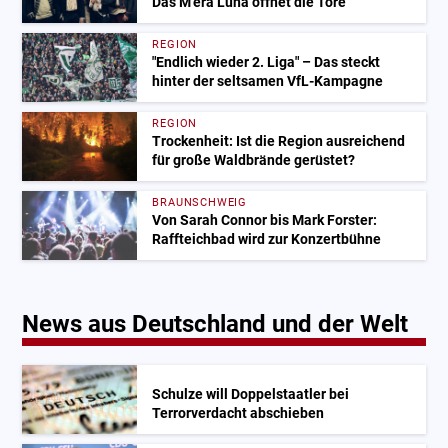
Das M'era Luna öffnet die Tore
REGION
"Endlich wieder 2. Liga" – Das steckt
hinter der seltsamen VfL-Kampagne
REGION
Trockenheit: Ist die Region ausreichend
für große Waldbrände gerüstet?
BRAUNSCHWEIG
Von Sarah Connor bis Mark Forster:
Raffteichbad wird zur Konzertbühne
News aus Deutschland und der Welt
Schulze will Doppelstaatler bei
Terrorverdacht abschieben