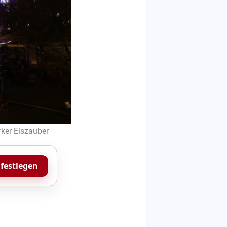
ker Eiszauber
 festlegen