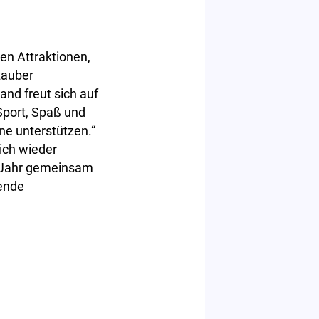
en Attraktionen,
zauber
nd freut sich auf
Sport, Spaß und
e unterstützen.“
sich wieder
 Jahr gemeinsam
uende