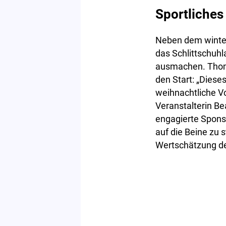
Sportliche
Neben dem winterl
das Schlittschuh
ausmachen. Thomas
den Start: „Diese
weihnachtliche Vo
Veranstalterin Be
engagierte Spon
auf die Beine zu 
Wertschätzung d