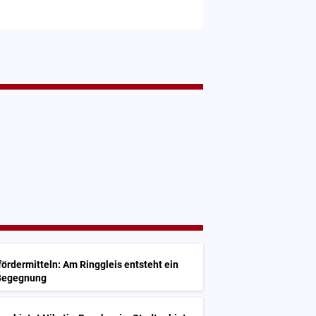
G
ördermitteln: Am Ringgleis entsteht ein
 Begegnung
G