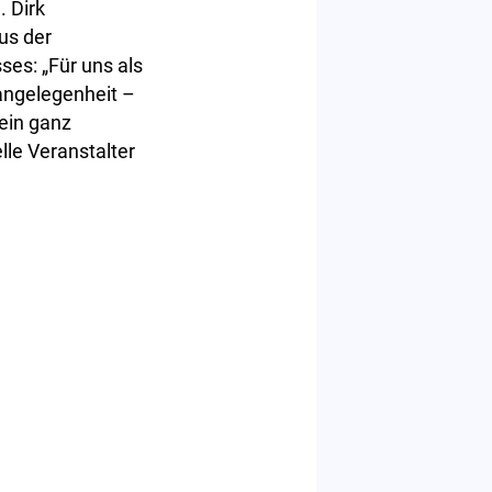
 Dirk
us der
es: „Für uns als
angelegenheit –
 ein ganz
lle Veranstalter