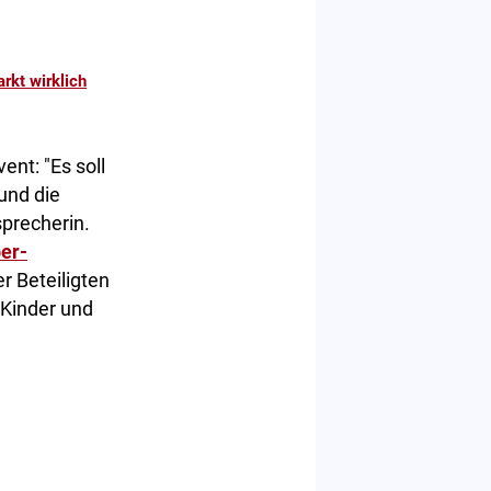
rkt wirklich
ent: "Es soll
und die
precherin.
er-
r Beteiligten
 Kinder und