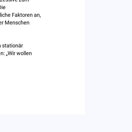
Die
liche Faktoren an,
nger Menschen
 stationär
n: „Wir wollen