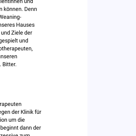
tientinnen und
en können. Denn
 Weaning-
 unseres Hauses
 und Ziele der
gespielt und
iotherapeuten,
unseren
 Bitter.
erapeuten
en der Klinik für
tion um die
t beginnt dann der
ukzessive zum