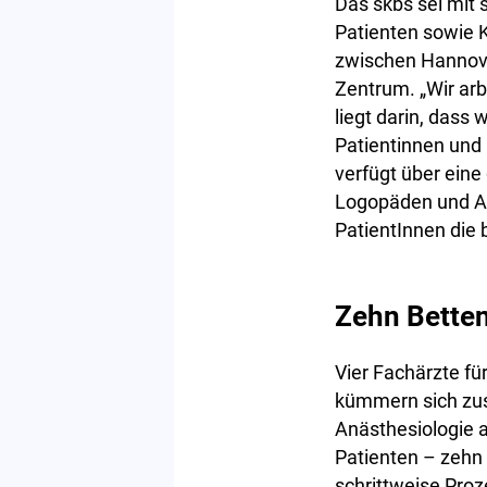
Das skbs sei mit 
Patienten sowie K
zwischen Hannove
Zentrum. „Wir arb
liegt darin, dass 
Patientinnen und 
verfügt über eine
Logopäden und At
PatientInnen die b
Zehn Betten,
Vier Fachärzte f
kümmern sich zus
Anästhesiologie a
Patienten – zehn 
schrittweise Proz