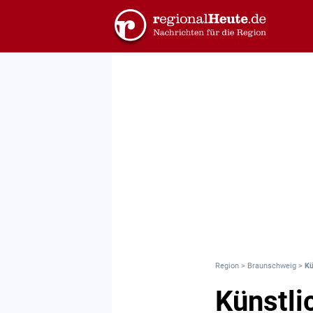
Region
>
Braunschweig
>
Kü
Künstli