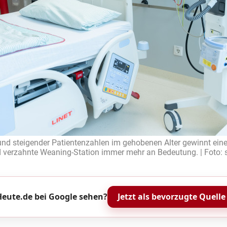
nd steigender Patientenzahlen im gehobenen Alter gewinnt eine
 verzahnte Weaning-Station immer mehr an Bedeutung. | Foto: 
eute.de bei Google sehen?
Jetzt als bevorzugte Quelle