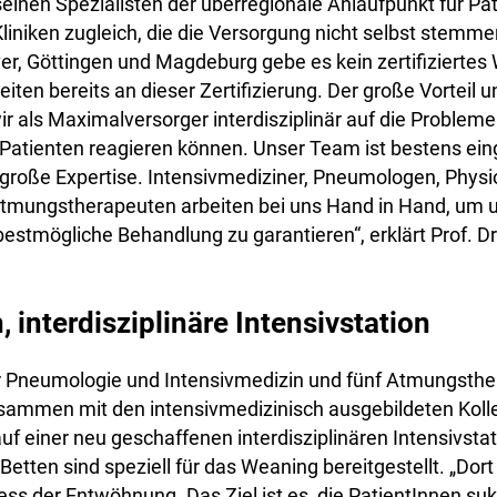
seinen Spezialisten der überregionale Anlaufpunkt für Pa
liniken zugleich, die die Versorgung nicht selbst stemm
r, Göttingen und Magdeburg gebe es kein zertifiziertes
eiten bereits an dieser Zertifizierung. Der große Vorteil
wir als Maximalversorger interdisziplinär auf die Probleme
Patienten reagieren können. Unser Team ist bestens ein
 große Expertise. Intensivmediziner, Pneumologen, Phys
mungstherapeuten arbeiten bei uns Hand in Hand, um 
estmögliche Behandlung zu garantieren“, erklärt Prof. Dr.
 interdisziplinäre Intensivstation
ür Pneumologie und Intensivmedizin und fünf Atmungsth
ammen mit den intensivmedizinisch ausgebildeten Kolleg
uf einer neu geschaffenen interdisziplinären Intensivsta
Betten sind speziell für das Weaning bereitgestellt. „Dor
ess der Entwöhnung. Das Ziel ist es, die PatientInnen s