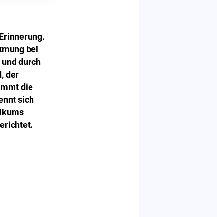
Erinnerung.
atmung bei
 und durch
, der
nimmt die
nnt sich
nikums
erichtet.