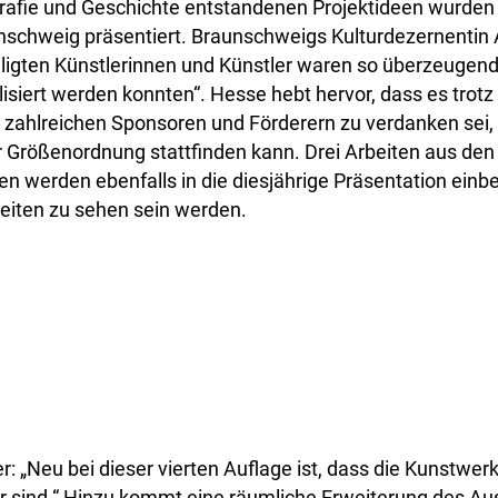
rafie und Geschichte entstandenen Projektideen wurden
nschweig präsentiert. Braunschweigs Kulturdezernentin 
iligten Künstlerinnen und Künstler waren so überzeugen
isiert werden konnten“. Hesse hebt hervor, dass es trot
hlreichen Sponsoren und Förderern zu verdanken sei, 
r Größenordnung stattfinden kann. Drei Arbeiten aus den
n werden ebenfalls in die diesjährige Präsentation ein
eiten zu sehen sein werden.
: „Neu bei dieser vierten Auflage ist, dass die Kunstwe
sind.“ Hinzu kommt eine räumliche Erweiterung des Aus