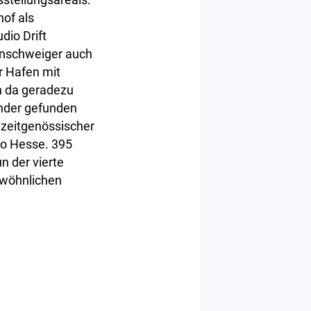
of als
dio Drift
aunschweiger auch
r Hafen mit
h da geradezu
ender gefunden
 zeitgenössischer
so Hesse. 395
n der vierte
ewöhnlichen