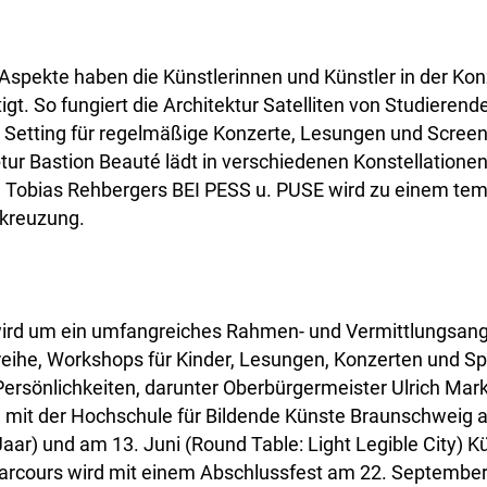
Aspekte haben die Künstlerinnen und Künstler in der Kon
igt. So fungiert die Architektur Satelliten von Studierend
 Setting für regelmäßige Konzerte, Lesungen und Screen
ur Bastion Beauté lädt in verschiedenen Konstellatione
d Tobias Rehbergers BEI PESS u. PUSE wird zu einem te
skreuzung.
wird um ein umfangreiches Rahmen- und Vermittlungsang
reihe, Workshops für Kinder, Lesungen, Konzerten und S
rsönlichkeiten, darunter Oberbürgermeister Ulrich Mark
n mit der Hochschule für Bildende Künste Braunschweig 
Jaar) und am 13. Juni (Round Table: Light Legible City) 
arcours wird mit einem Abschlussfest am 22. September