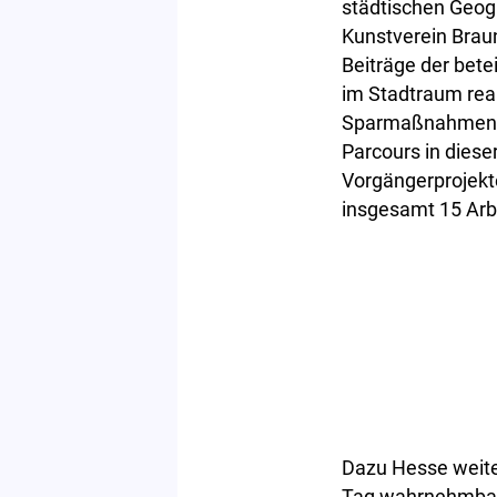
städtischen Geog
Kunstverein Brau
Beiträge der bete
im Stadtraum real
Sparmaßnahmen za
Parcours in diese
Vorgängerprojekte
insgesamt 15 Arb
Dazu Hesse weiter
Tag wahrnehmbar 