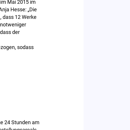
 im Mai 2015 im
Anja Hesse: „Die
d, dass 12 Werke
z notweniger
dass der
bezogen, sodass
rke 24 Stunden am
stellungsareals.