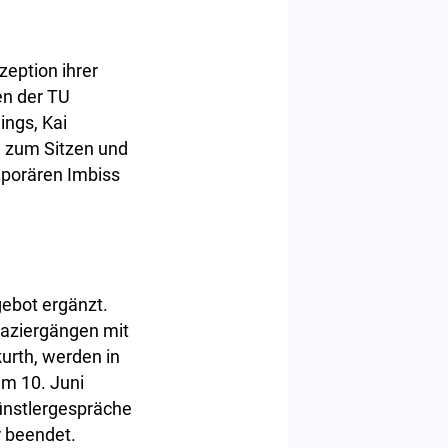
zeption ihrer
en der TU
ings, Kai
n zum Sitzen und
mporären Imbiss
ebot ergänzt.
paziergängen mit
urth, werden in
am 10. Juni
Künstlergespräche
 beendet.