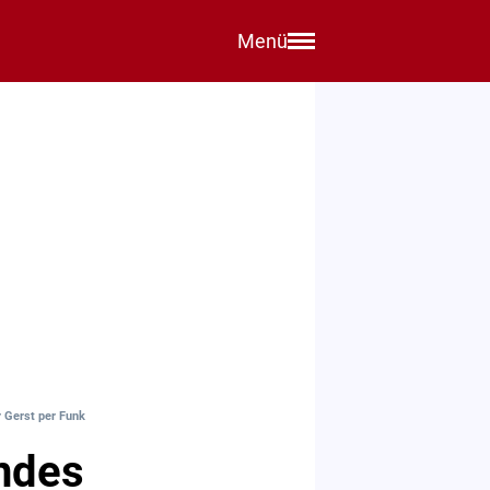
Menü
 Gerst per Funk
endes