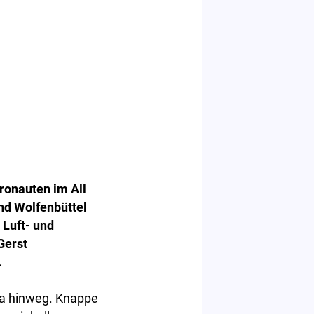
ronauten im All
nd Wolfenbüttel
 Luft- und
Gerst
.
opa hinweg. Knappe