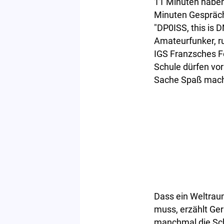
11 Minuten haben 
Minuten Gespräch
"DP0ISS, this is 
Amateurfunker, ru
IGS Franzsches F
Schule dürfen vor
Sache Spaß mach
Dass ein Weltrau
muss, erzählt Ger
manchmal die Sch