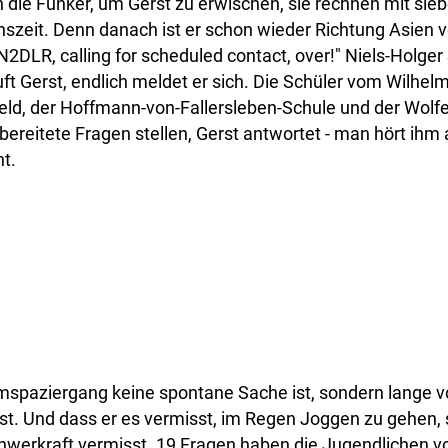
die Funker, um Gerst zu erwischen, sie rechnen mit sie
szeit. Denn danach ist er schon wieder Richtung Asien
DN2DLR, calling for scheduled contact, over!" Niels-Holge
ft Gerst, endlich meldet er sich. Die Schüler vom Wilhe
eld, der Hoffmann-von-Fallersleben-Schule und der Wolf
bereitete Fragen stellen, Gerst antwortet - man hört ihm 
t.
mspaziergang keine spontane Sache ist, sondern lange v
st. Und dass er es vermisst, im Regen Joggen zu gehen, 
werkraft vermisst. 19 Fragen haben die Jugendlichen vor