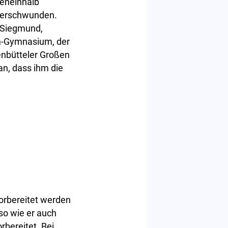
beneinhalb
 verschwunden.
r Siegmund,
lm-Gymnasium, der
enbütteler Großen
an, dass ihm die
orbereitet werden
so wie er auch
bereitet. Bei