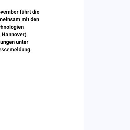
ovember führt die
emeinsam mit den
chnologien
, Hannover)
dungen unter
ressemeldung.