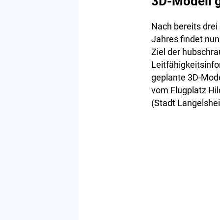
3D-Modell 
Nach bereits dre
Jahres findet nu
Ziel der hubschr
Leitfähigkeitsin
geplante 3D-Mode
vom Flugplatz Hi
(Stadt Langelshe