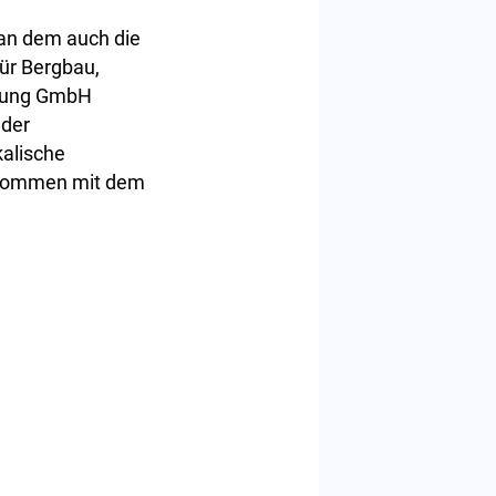
 an dem auch die
ür Bergbau,
chung GmbH
 der
kalische
rkommen mit dem