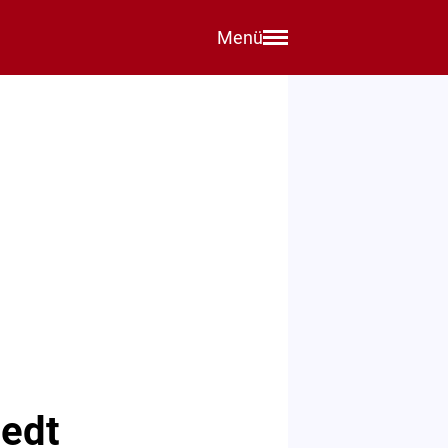
Menü
tedt