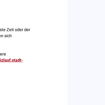
ste Zeit oder der
en sich
tere
izlauf.stadt-